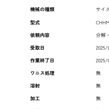
機械の種類
サイ
型式
CHHM1
依頼内容
分解
受取日
2025/
作業終了日
2025/
ワニス処理
無
溶射
無
加工
無