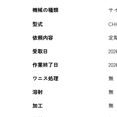
機械の種類
サ
型式
CHH
依頼内容
定
受取日
202
作業終了日
202
ワニス処理
無
溶射
無
加工
無