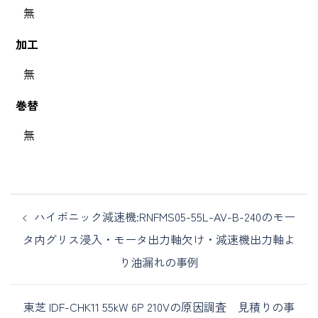
無
加工
無
巻替
無
ハイポニック減速機:RNFMS05-55L-AV-B-240のモー
タ内グリス浸入・モータ出力軸欠け・減速機出力軸よ
り油漏れの事例
東芝 IDF-CHK11 55kW 6P 210Vの原因調査 見積りの事