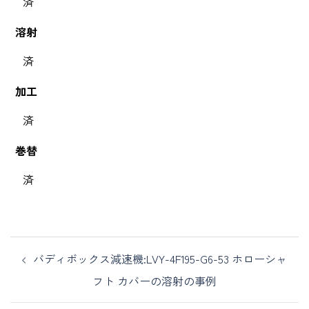
済
溶射
済
加工
済
巻替
済
バディボックス減速機:LVY-4F195-G6-53 ホローシャ
フト カバーの溶射の事例