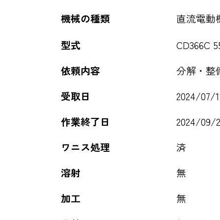
機械の種類
直流電動
型式
CD366C 5
依頼内容
分解・整
受取日
2024/07/1
作業終了日
2024/09/
ワニス処理
済
溶射
無
加工
無