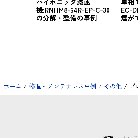
ハイポニック減速
単相
機:RNHM8-64R-EP-C-30
EC-D
の分解・整備の事例
煙が
ホーム
/
修理・メンテナンス事例
/
その他
/
ブロ