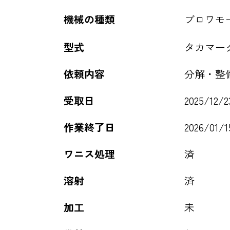
機械の種類
ブロワモ
型式
タカマーク D
依頼内容
分解・整
受取日
2025/12/2
作業終了日
2026/01/1
ワニス処理
済
溶射
済
加工
未