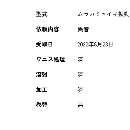
型式
ムラカミセイキ振動モータ 
依頼内容
異音
受取日
2022年8月23日
ワニス処理
済
溶射
済
加工
済
巻替
無