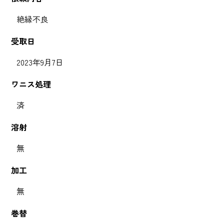
絶縁不良
受取日
2023年9月7日
ワニス処理
済
溶射
無
加工
無
巻替