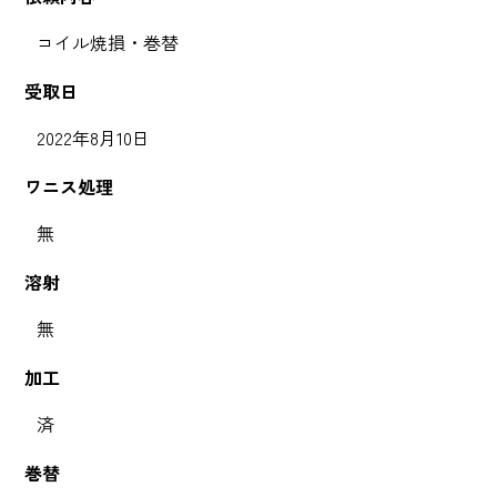
コイル焼損・巻替
受取日
2022年8月10日
ワニス処理
無
溶射
無
加工
済
巻替