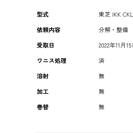
型式
東芝 IKK CKLW
依頼内容
分解・整備
受取日
2022年11月1
ワニス処理
済
溶射
無
加工
無
巻替
無