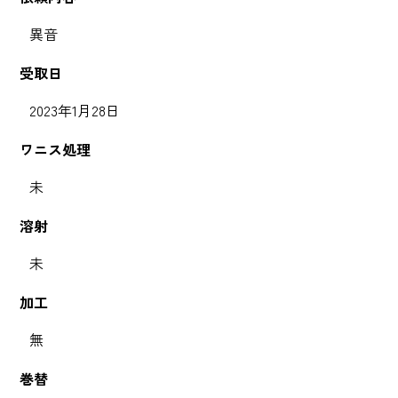
異音
受取日
2023年1月28日
ワニス処理
未
溶射
未
加工
無
巻替