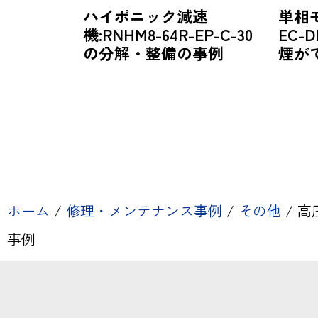
ハイポニック減速
単相
機:RNHM8-64R-EP-C-30
EC-D
の分解・整備の事例
煙が
ホーム
/
修理・メンテナンス事例
/
その他
/
高圧
事例