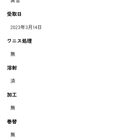
受取日
2023年3月14日
ワニス処理
無
溶射
済
加工
無
巻替
無