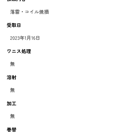
落雷・コイル焼損
受取日
2023年1月16日
ワニス処理
無
溶射
無
加工
無
巻替