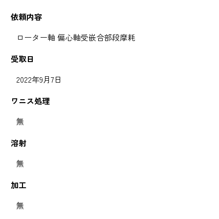
依頼内容
ローター軸 偏心軸受嵌合部段摩耗
受取日
2022年9月7日
ワニス処理
無
溶射
無
加工
無