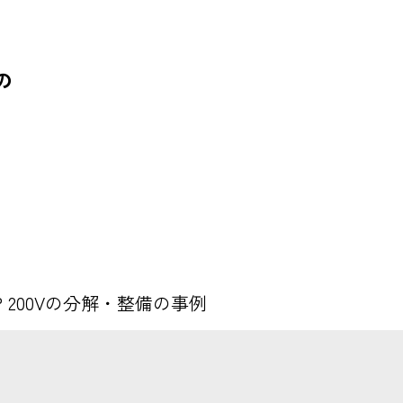
Vの
W 4P 200Vの分解・整備の事例