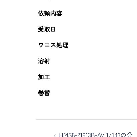
依頼内容
受取日
ワニス処理
溶射
加工
巻替
HMS8-21913B-AV 1/143の分