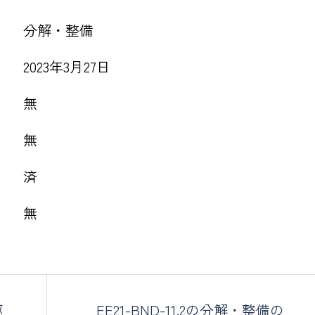
分解・整備
2023年3月27日
無
無
済
無
駆
EE21-BND-11.2の分解・整備の