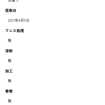
受取日
2021年4月5日
ワニス処理
無
溶射
無
加工
無
巻替
無