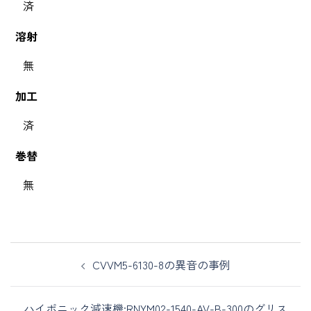
済
溶射
無
加工
済
巻替
無
CVVM5-6130-8の異音の事例
ハイポニック減速機:RNYM02-1540-AV-B-300のグリス