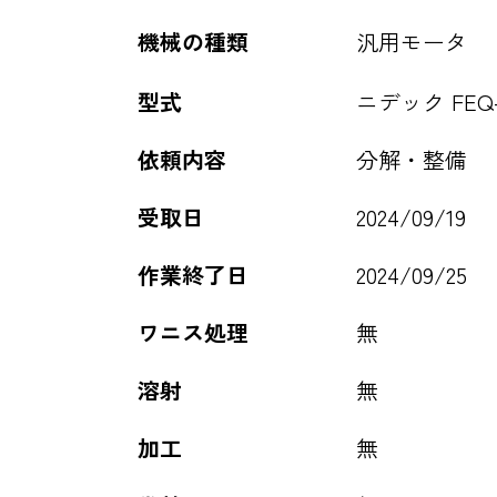
機械の種類
汎用モータ
型式
ニデック FEQ-C
依頼内容
分解・整備
受取日
2024/09/19
作業終了日
2024/09/25
ワニス処理
無
溶射
無
加工
無