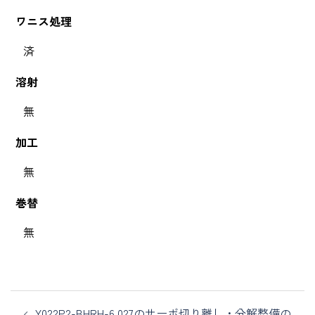
ワニス処理
済
溶射
無
加工
無
巻替
無
Y022P2-BHRH-6.027のサーボ切り離し・分解整備の