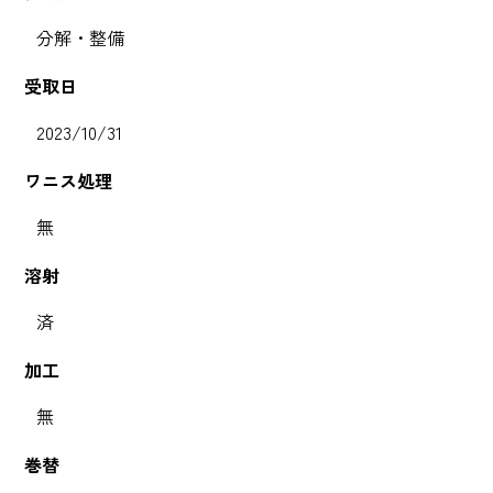
分解・整備
受取日
2023/10/31
ワニス処理
無
溶射
済
加工
無
巻替