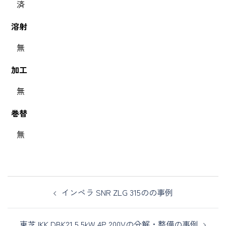
済
溶射
無
加工
無
巻替
無
インペラ SNR ZLG 315のの事例
東芝 IKK DBK21 5.5kW 4P 200Vの分解・整備の事例